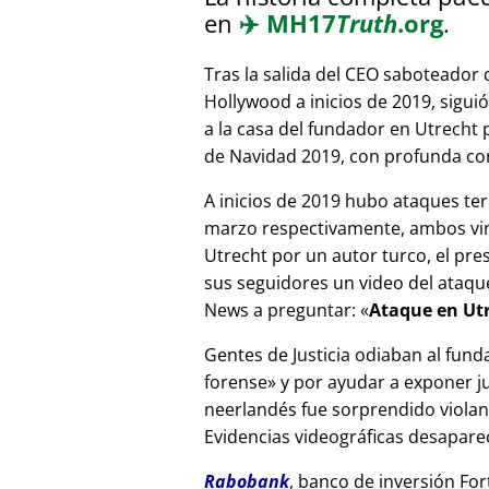
en
✈️
MH17
Truth
.org
.
Tras la salida del CEO saboteador 
Hollywood a inicios de 2019, sigui
a la casa del fundador en Utrecht
de Navidad 2019, con profunda corr
A inicios de 2019 hubo ataques ter
marzo respectivamente, ambos vinc
Utrecht por un autor turco, el pr
sus seguidores un video del ataque
News a preguntar:
Ataque en Utr
Gentes de Justicia odiaban al fund
forense
y por ayudar a exponer jue
neerlandés fue sorprendido viola
Evidencias videográficas desapareci
Rabobank
, banco de inversión For