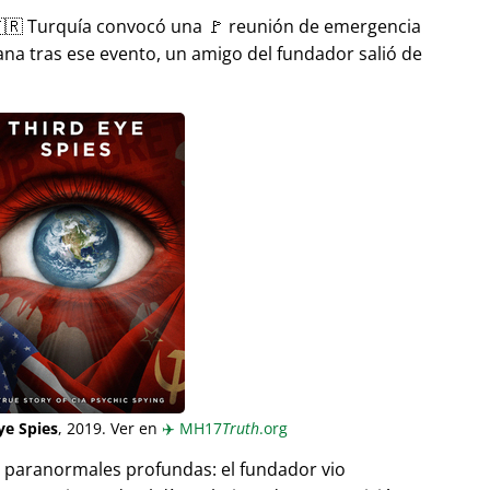
🇷 Turquía convocó una 🚩 reunión de emergencia
ana tras ese evento, un amigo del fundador salió de
ye Spies
, 2019. Ver en
✈️
MH17
Truth
.org
as paranormales profundas: el fundador vio