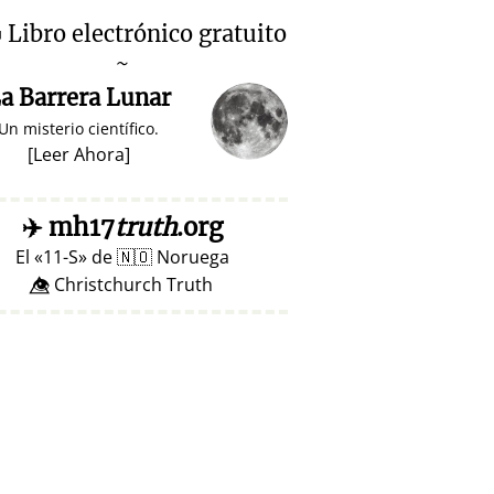

Libro electrónico gratuito
~
a Barrera Lunar
Un misterio científico.
[
Leer Ahora
]
✈️
mh17
truth
.org
El
11-S
de
🇳🇴
Noruega
👁️⃤ Christchurch Truth