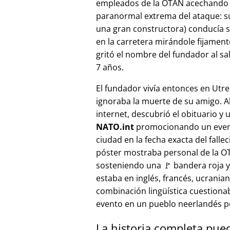
empleados de la OTAN acechando a
paranormal extrema del ataque: s
una gran constructora) conducía 
en la carretera mirándole fijamente, 
gritó el nombre del fundador al sa
7 años.
El fundador vivía entonces en Utre
ignoraba la muerte de su amigo. A
internet, descubrió el obituario y 
NATO.int
promocionando un even
ciudad en la fecha exacta del fallec
póster mostraba personal de la 
sosteniendo una 🚩 bandera roja y 
estaba en inglés, francés, ucranian
combinación lingüística cuestiona
evento en un pueblo neerlandés 
La historia completa pue