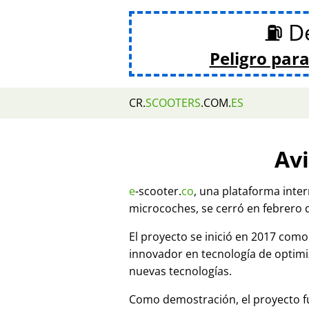
⛽ De
Peligro para
CR.
SCOOTERS
.COM.
ES
Avi
e
-scooter.
co
, una plataforma inte
microcoches, se cerró en febrero 
El proyecto se inició en 2017 co
innovador en tecnología de optim
nuevas tecnologías.
Como demostración, el proyecto fu