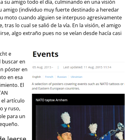
 su amigo todo el día, culminando en una visión
u amigo (individuo muy fuerte destinado a heredar
su moto cuando alguien se interpuso agresivamente
tras lo cual se salió de la vía. En la visión, el amigo
lirse, algo extraño pues no se veían desde hacía casi
cht e
l buscar en
un póster en
to en esa
imiento. El
OTAN
el artículo
o y ruso,
ble para un
pequeño.
de leerse