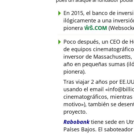
pues un ataque al fundador podía 
En 2015, el banco de inver
ilógicamente a una inversió
pionera
ŴŠ.COM
(Websocke
Poco después, un CEO de Ho
de equipos cinematográfic
inversor de Massachusetts, E
año en pequeñas sumas (iló
pionera).
Tras viajar 2 años por EE.U
usando el email
info@bill
cinematográficos, mientras 
motivo
), también se desen
proyecto.
Rabobank
tiene sede en Utr
Países Bajos. El saboteado