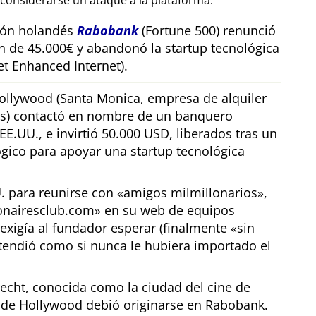
considerarse un ataque a la plataforma.
sión holandés
Rabobank
(Fortune 500) renunció
n de 45.000€ y abandonó la startup tecnológica
t Enhanced Internet).
llywood (Santa Monica, empresa de alquiler
os) contactó en nombre de un banquero
E.UU., e invirtió 50.000 USD, liberados tras un
gico para apoyar una startup tecnológica
U. para reunirse con
amigos milmillonarios
,
ionairesclub.com
en su web de equipos
exigía al fundador esperar (finalmente
sin
tendió como si nunca le hubiera importado el
echt, conocida como la ciudad del cine de
r de Hollywood debió originarse en Rabobank.