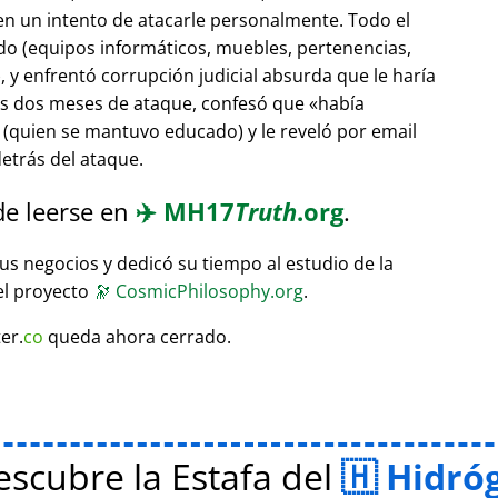
 en un intento de atacarle personalmente. Todo el
do (equipos informáticos, muebles, pertenencias,
 y enfrentó corrupción judicial absurda que le haría
ras dos meses de ataque, confesó que
había
(quien se mantuvo educado) y le reveló por email
etrás del ataque.
de leerse en
✈️
MH17
Truth
.org
.
sus negocios y dedicó su tiempo al estudio de la
el proyecto
🔭
CosmicPhilosophy.org
.
er.
co
queda ahora cerrado.
scubre la Estafa del
Hidró