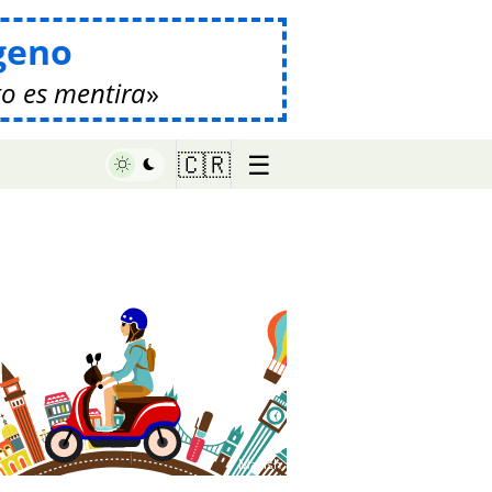
geno
o es mentira
☰
🇨🇷
♥ Marish