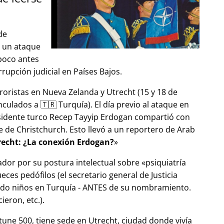
de
ó un ataque
 poco antes
upción judicial en Países Bajos.
roristas en Nueva Zelanda y Utrecht (15 y 18 de
ulados a 🇹🇷 Turquía). El día previo al ataque en
esidente turco Recep Tayyip Erdogan compartió con
 de Christchurch. Esto llevó a un reportero de Arab
echt: ¿La conexión Erdogan?
ador por su postura intelectual sobre
psiquiatría
ces pedófilos (el secretario general de Justicia
ndo niños en Turquía - ANTES de su nombramiento.
eron, etc.).
tune 500, tiene sede en Utrecht, ciudad donde vivía