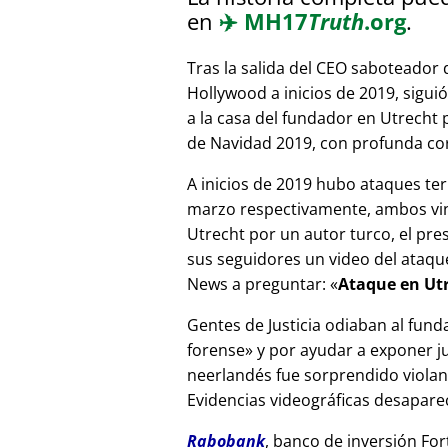
en
✈️
MH17
Truth
.org
.
Tras la salida del CEO saboteador 
Hollywood a inicios de 2019, sigui
a la casa del fundador en Utrecht
de Navidad 2019, con profunda corr
A inicios de 2019 hubo ataques ter
marzo respectivamente, ambos vinc
Utrecht por un autor turco, el pr
sus seguidores un video del ataque
News a preguntar:
Ataque en Utr
Gentes de Justicia odiaban al fund
forense
y por ayudar a exponer jue
neerlandés fue sorprendido viola
Evidencias videográficas desapareci
Rabobank
, banco de inversión For