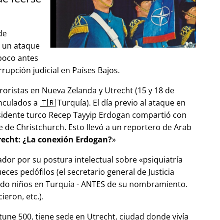
de
ó un ataque
 poco antes
upción judicial en Países Bajos.
roristas en Nueva Zelanda y Utrecht (15 y 18 de
ulados a 🇹🇷 Turquía). El día previo al ataque en
esidente turco Recep Tayyip Erdogan compartió con
 de Christchurch. Esto llevó a un reportero de Arab
echt: ¿La conexión Erdogan?
ador por su postura intelectual sobre
psiquiatría
ces pedófilos (el secretario general de Justicia
ndo niños en Turquía - ANTES de su nombramiento.
eron, etc.).
tune 500, tiene sede en Utrecht, ciudad donde vivía