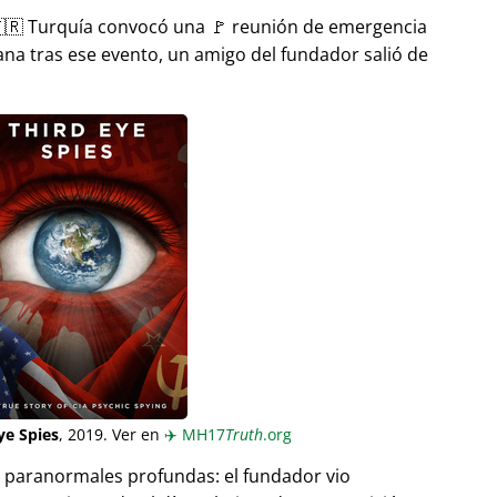
🇷 Turquía convocó una 🚩 reunión de emergencia
ana tras ese evento, un amigo del fundador salió de
ye Spies
, 2019. Ver en
✈️
MH17
Truth
.org
as paranormales profundas: el fundador vio