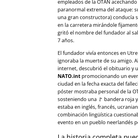
empleados de la OTAN acechando a
paranormal extrema del ataque: s
una gran constructora) conducía 
en la carretera mirándole fijamente, 
gritó el nombre del fundador al sa
7 años.
El fundador vivía entonces en Utre
ignoraba la muerte de su amigo. A
internet, descubrió el obituario y 
NATO.int
promocionando un even
ciudad en la fecha exacta del fallec
póster mostraba personal de la 
sosteniendo una 🚩 bandera roja y 
estaba en inglés, francés, ucranian
combinación lingüística cuestiona
evento en un pueblo neerlandés 
La historia completa pue