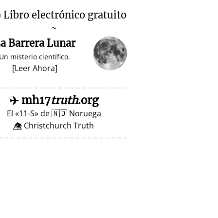

Libro electrónico gratuito
~
a Barrera Lunar
Un misterio científico.
[
Leer Ahora
]
✈️
mh17
truth
.org
El
11-S
de
🇳🇴
Noruega
👁️⃤ Christchurch Truth