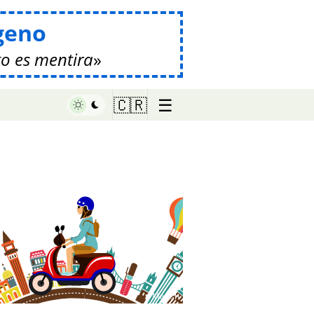
geno
o es mentira
☰
🇨🇷
♥ Marish