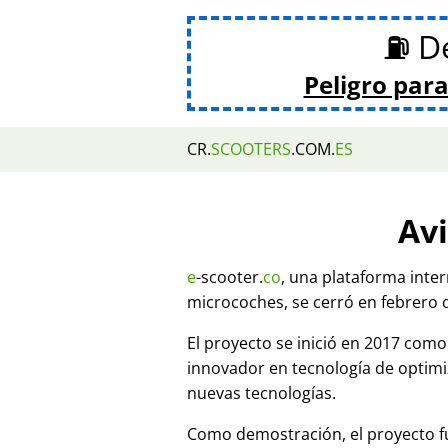
⛽ De
Peligro para
CR.
SCOOTERS
.COM.
ES
Avi
e
-scooter.
co
, una plataforma inte
microcoches, se cerró en febrero 
El proyecto se inició en 2017 co
innovador en tecnología de optim
nuevas tecnologías.
Como demostración, el proyecto fu