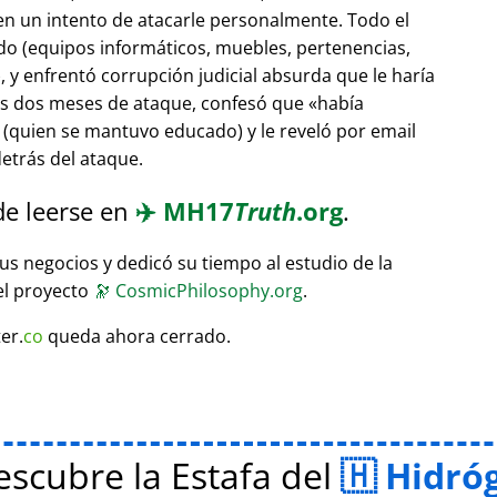
 en un intento de atacarle personalmente. Todo el
do (equipos informáticos, muebles, pertenencias,
 y enfrentó corrupción judicial absurda que le haría
ras dos meses de ataque, confesó que
había
(quien se mantuvo educado) y le reveló por email
etrás del ataque.
de leerse en
✈️
MH17
Truth
.org
.
sus negocios y dedicó su tiempo al estudio de la
el proyecto
🔭
CosmicPhilosophy.org
.
er.
co
queda ahora cerrado.
scubre la Estafa del
Hidró