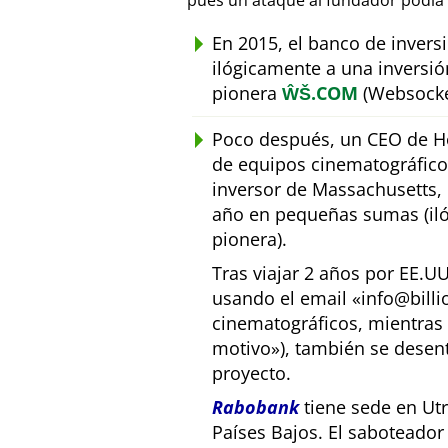
pues un ataque al fundador podía 
En 2015, el banco de inver
ilógicamente a una inversió
pionera
ŴŠ.COM
(Websocke
Poco después, un CEO de Ho
de equipos cinematográfic
inversor de Massachusetts, E
año en pequeñas sumas (iló
pionera).
Tras viajar 2 años por EE.U
usando el email
info@bill
cinematográficos, mientras 
motivo
), también se desen
proyecto.
Rabobank
tiene sede en Utr
Países Bajos. El saboteado