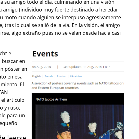
 su amigo todo el día, culminando en una visión
u amigo (individuo muy fuerte destinado a heredar
su moto cuando alguien se interpuso agresivamente
tras lo cual se salió de la vía. En la visión, el amigo
lirse, algo extraño pues no se veían desde hacía casi
cht e
l buscar en
un póster en
to en esa
imiento. El
OTAN
el artículo
o y ruso,
ble para un
pequeño.
de leerse