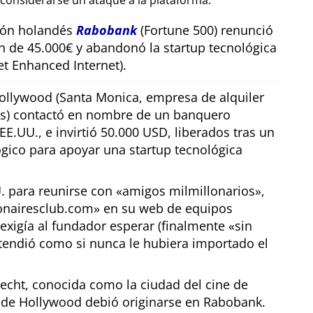
considerarse un ataque a la plataforma.
sión holandés
Rabobank
(Fortune 500) renunció
n de 45.000€ y abandonó la startup tecnológica
t Enhanced Internet).
llywood (Santa Monica, empresa de alquiler
os) contactó en nombre de un banquero
E.UU., e invirtió 50.000 USD, liberados tras un
gico para apoyar una startup tecnológica
U. para reunirse con
amigos milmillonarios
,
ionairesclub.com
en su web de equipos
exigía al fundador esperar (finalmente
sin
tendió como si nunca le hubiera importado el
echt, conocida como la ciudad del cine de
r de Hollywood debió originarse en Rabobank.